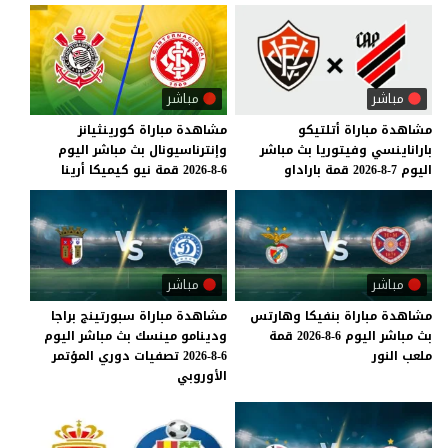
مباشر
مباشر
مشاهدة
مباراة
أتلتيكو
مشاهدة
مباراة
كورينثيانز
باراناينسي
وفيتوريا
بث
مباشر
وإنترناسيونال
بث
مباشر
اليوم
اليوم
7-8-2026
قمة
باراداو
6-8-2026
قمة
نيو
كيميكا
أرينا
مباشر
مباشر
مشاهدة
مباراة
بنفيكا
وهارتس
مشاهدة مباراة سبورتينج براجا
بث
مباشر
اليوم
6-8-2026
قمة
ودينامو مينسك بث مباشر اليوم
ملعب
النور
6-8-2026 تصفيات دوري المؤتمر
الأوروبي