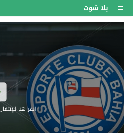
يلا شوت
انقر هنا للإنتق