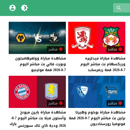
مباشر
مباشر
مشاهدة
مباراة
ميدلزبره
مشاهدة
مباراة
وولفرهامبتون
وريكسهام
بث
مباشر
اليوم
وبورت
فالي
بث
مباشر
اليوم
7-8-2026
قمة
ريفرسايد
7-8-2026
قمة
مولينيو
مباشر
مباشر
مشاهدة
مباراة
بوخوم
وهيرتا
مشاهدة مباراة بايرن ميونخ
برلين
بث
مباشر
اليوم
7-8-2026
قمة
وأستون فيلا بث مباشر اليوم 7-8-
فونوفيا
رورستاديون
بارك
2026 ودية كاي تاك سبورتس