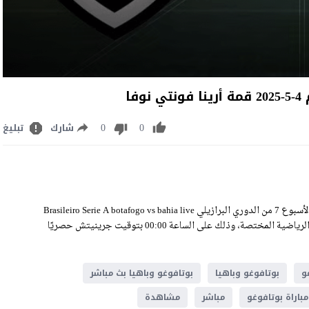
ا
0
0
شارك
تبليغ
مشاهدة مباراة بوتافوغو وباهيا بث مباشر اليوم الأحد 4-5-2025 ضمن الأسبوع 7 من الدوري البرازيلي Brasileiro Serie A botafogo vs bahia live
stream على ملعب أرينا فونتي نوفا، وسيكون اللقاء منقولًا عبر القنوات الرياضية المختصة، وذلك على الساعة 00:00 بتوقيت جرينيتش حصريًا
و
بوتافوغو وباهيا
بوتافوغو وباهيا بث مباشر
مباراة بوتافوغو
مباشر
مشاهدة