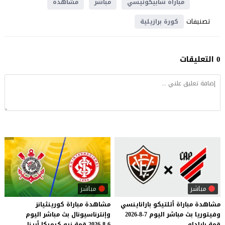
مباراة شابيكونيسي
مباشر
مشاهدة
تصنيفات
كورة برازيلية
0 التعليقات
مباشر
مباشر
مشاهدة
مباراة
أتلتيكو
باراناينسي
مشاهدة
مباراة
كورينثيانز
وفيتوريا
بث
مباشر
اليوم
7-8-2026
وإنترناسيونال
بث
مباشر
اليوم
قمة
باراداو
6-8-2026
قمة
نيو
كيميكا
أرينا