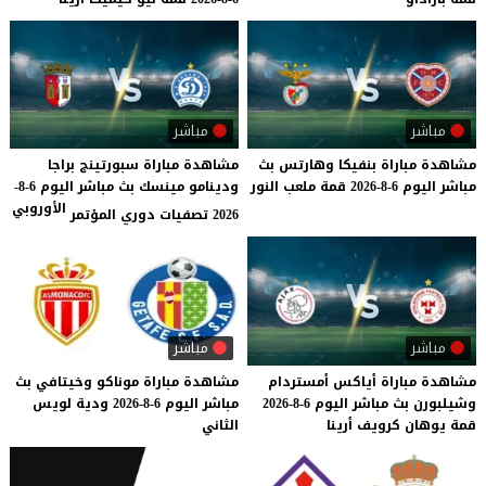
مباشر
مباشر
مشاهدة
مباراة
بنفيكا
وهارتس
بث
مشاهدة مباراة سبورتينج براجا
مباشر
اليوم
6-8-2026
قمة
ملعب
النور
ودينامو مينسك بث مباشر اليوم 6-8-
الأوروبي
2026 تصفيات دوري المؤتمر
مباشر
مباشر
مشاهدة
مباراة
أياكس
أمستردام
مشاهدة
مباراة
موناكو
وخيتافي
بث
وشيلبورن
بث
مباشر
اليوم
6-8-2026
مباشر
اليوم
6-8-2026
ودية
لويس
قمة
يوهان
كرويف
أرينا
الثاني