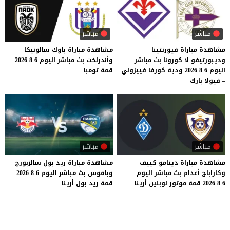
مباشر
مباشر
مشاهدة مباراة فيورنتينا
مشاهدة
مباراة
باوك
سالونيكا
وديبورتيفو لا كورونا بث مباشر
وأندرلخت
بث
مباشر
اليوم
6-8-2026
اليوم 6-8-2026 ودية كورفا فييزولي
قمة
تومبا
– فيولا بارك
مباشر
مباشر
مشاهدة
مباراة
دينامو
كييف
مشاهدة
مباراة
ريد
بول
سالزبورج
وكاراباج
أغدام
بث
مباشر
اليوم
وبافوس
بث
مباشر
اليوم
6-8-2026
6-8-2026
قمة
موتور
لوبلين
أرينا
قمة
ريد
بول
أرينا