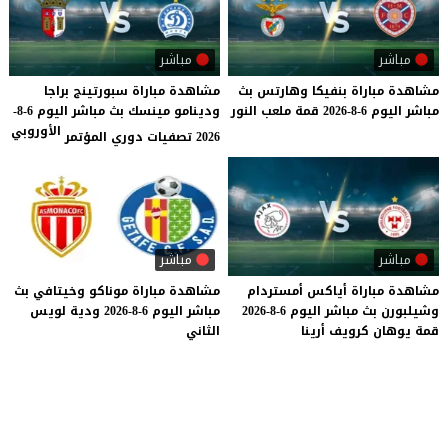
مباشر
مباشر
مشاهدة
مباراة
بنفيكا
وهارتس
بث
مشاهدة مباراة سبورتينج براجا
مباشر
اليوم
6-8-2026
قمة
ملعب
النور
ودينامو مينسك بث مباشر اليوم 6-8-
الأوروبي
2026 تصفيات دوري المؤتمر
مباشر
مباشر
مشاهدة
مباراة
أياكس
أمستردام
مشاهدة
مباراة
موناكو
وخيتافي
بث
وشيلبورن
بث
مباشر
اليوم
6-8-2026
مباشر
اليوم
6-8-2026
ودية
لويس
قمة
يوهان
كرويف
أرينا
الثاني