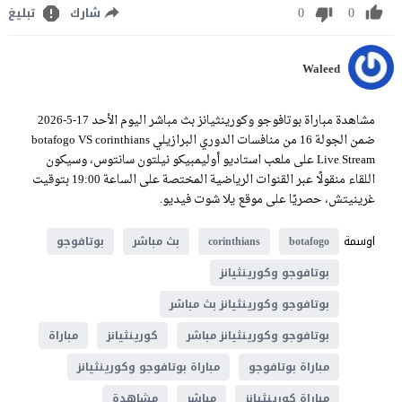
0
0
شارك
تبليغ
Waleed
مشاهدة مباراة بوتافوجو وكورينثيانز بث مباشر اليوم الأحد 17-5-2026
ضمن الجولة 16 من منافسات الدوري البرازيلي botafogo VS corinthians
Live Stream على ملعب استاديو أوليمبيكو نيلتون سانتوس، وسيكون
اللقاء منقولًا عبر القنوات الرياضية المختصة على الساعة 19:00 بتوقيت
غرينيتش، حصريًا على موقع يلا شوت فيديو.
اوسمة
botafogo
corinthians
بث مباشر
بوتافوجو
بوتافوجو وكورينثيانز
بوتافوجو وكورينثيانز بث مباشر
بوتافوجو وكورينثيانز مباشر
كورينثيانز
مباراة
مباراة بوتافوجو
مباراة بوتافوجو وكورينثيانز
مباراة كورينثيانز
مباشر
مشاهدة