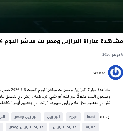
مشاهدة مباراة البرازيل ومصر بث مباشر اليوم 6-6-2026 قمة كليفلاند براونز
6 يونيو 2026
Waleed
تش دي بتعليق بلال علام وأون سبورت 2 إتش دي بتعليق أيمن الكاشف على الساعة 23:00 بتوقيت غرينيتش، حصريًا على موقع يلا شوت فيديو.
اوسمة
brazil
egypt
البرازيل
البرازيل ومصر
الب
مباراة
مباراة البرازيل
مباراة البرازيل ومصر