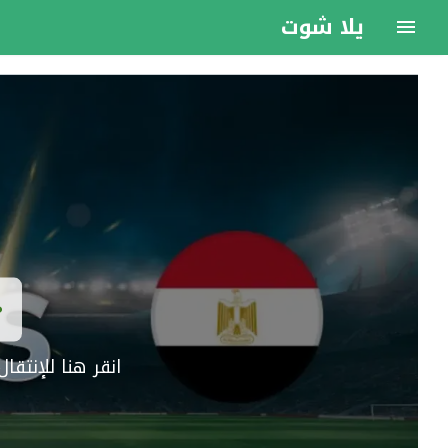
يلا شوت
انقر هنا للإنتق