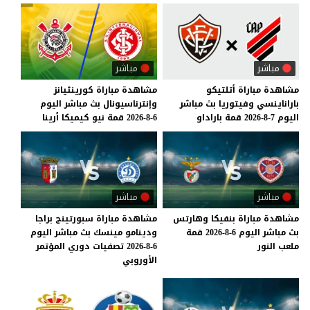
مباشر
مباشر
مشاهدة
مباراة
أتلتيكو
مشاهدة
مباراة
كورينثيانز
باراناينسي
وفيتوريا
بث
مباشر
وإنترناسيونال
بث
مباشر
اليوم
اليوم
7-8-2026
قمة
باراداو
6-8-2026
قمة
نيو
كيميكا
أرينا
مباشر
مباشر
مشاهدة
مباراة
بنفيكا
وهارتس
مشاهدة مباراة سبورتينج براجا
بث
مباشر
اليوم
6-8-2026
قمة
ودينامو مينسك بث مباشر اليوم
ملعب
النور
6-8-2026 تصفيات دوري المؤتمر
الأوروبي