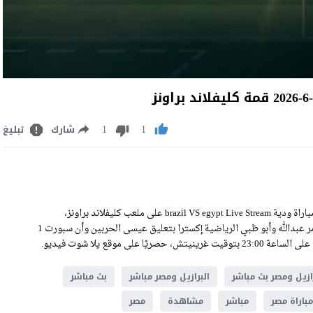
1
1
شارك
تبليغ
مشاهدة مباراة البرازيل ومصر بث مباشر اليوم السبت 6-6-2026 ضمن مباراة ودية brazil VS egypt Live Stream على ملعب كليفلاند براونز،
وسيكون اللقاء منقولًا عبر قناة أبو ظبي الرياضية 1 إتش دي بتعليق عامر عبدالله وأبو ظبي الرياضية إكسترا بتعليق عيسى الحربين وأن سبورت 1
رازيل ومصر بث مباشر
البرازيل ومصر مباشر
بث مباشر
مباراة مصر
مباشر
مشاهدة
مصر