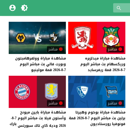
مباشر
مباشر
مشاهدة
مباراة
ميدلزبره
مشاهدة
مباراة
وولفرهامبتون
وريكسهام
بث
مباشر
اليوم
وبورت
فالي
بث
مباشر
اليوم
7-8-2026
قمة
ريفرسايد
7-8-2026
قمة
مولينيو
مباشر
مباشر
مشاهدة
مباراة
بوخوم
وهيرتا
مشاهدة مباراة بايرن ميونخ
برلين
بث
مباشر
اليوم
7-8-2026
قمة
وأستون فيلا بث مباشر اليوم 7-8-
فونوفيا
رورستاديون
بارك
2026 ودية كاي تاك سبورتس