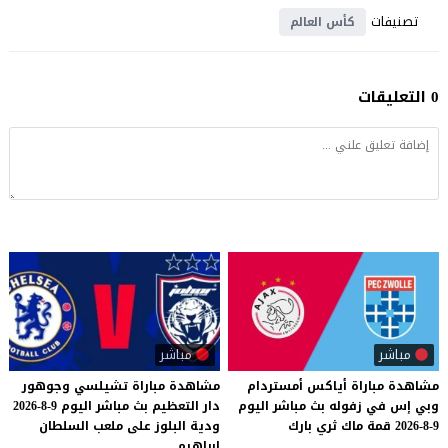
تصنيفات
كأس العالم
0 التعليقات
مباشر
مباشر
مشاهدة
مباراة
أياكس
أمستردام
مشاهدة مباراة تشيلسي وجوهور
وبي
إس
في
زفوله
بث
مباشر
اليوم
دار التعظيم بث مباشر اليوم 9-8-2026
9-8-2026
قمة
ماك
ثري
بارك
ودية البلوز على ملعب السلطان
إبراهيم