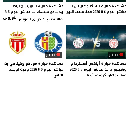
مشاهدة
مباراة
بنفيكا
وهارتس
بث
مشاهدة مباراة سبورتينج براجا
مباشر
اليوم
6-8-2026
قمة
ملعب
النور
ودينامو مينسك بث مباشر اليوم 6-8-
الأوروبي
2026 تصفيات دوري المؤتمر
مباشر
مباشر
مشاهدة
مباراة
أياكس
أمستردام
مشاهدة
مباراة
موناكو
وخيتافي
بث
وشيلبورن
بث
مباشر
اليوم
6-8-2026
مباشر
اليوم
6-8-2026
ودية
لويس
قمة
يوهان
كرويف
أرينا
الثاني
موقع يلا شوت
© 2023 جميع الحقوق محفوظة.