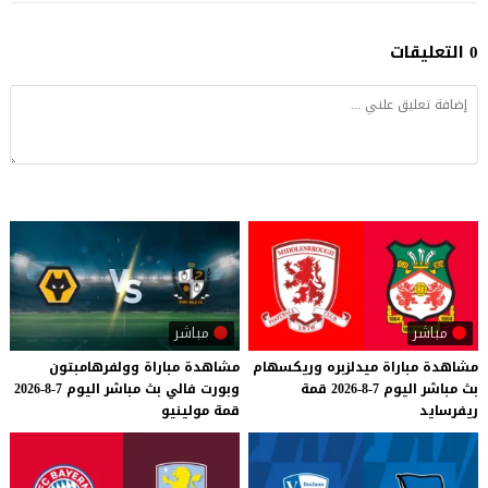
0 التعليقات
مباشر
مباشر
مشاهدة
مباراة
ميدلزبره
وريكسهام
مشاهدة
مباراة
وولفرهامبتون
بث
مباشر
اليوم
7-8-2026
قمة
وبورت
فالي
بث
مباشر
اليوم
7-8-2026
ريفرسايد
قمة
مولينيو