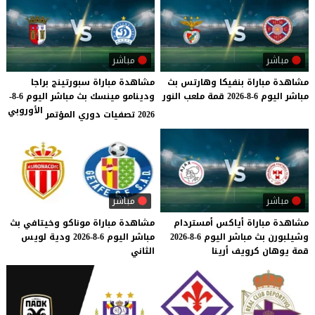
مباشر
مباشر
مشاهدة
مباراة
بنفيكا
وهارتس
بث
مشاهدة مباراة سبورتينج براجا
مباشر
اليوم
6-8-2026
قمة
ملعب
النور
ودينامو مينسك بث مباشر اليوم 6-8-
الأوروبي
2026 تصفيات دوري المؤتمر
مباشر
مباشر
مشاهدة
مباراة
أياكس
أمستردام
مشاهدة
مباراة
موناكو
وخيتافي
بث
وشيلبورن
بث
مباشر
اليوم
6-8-2026
مباشر
اليوم
6-8-2026
ودية
لويس
قمة
يوهان
كرويف
أرينا
الثاني