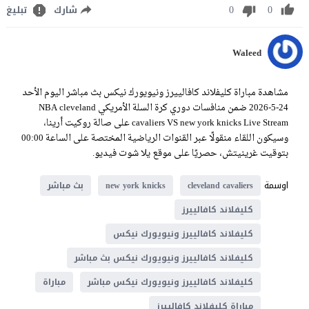
0
0
شارك
تبليغ
Waleed
مشاهدة مباراة كليفلاند كافالييرز ونيويورك نيكس بث مباشر اليوم الأحد
24-5-2026 ضمن منافسات دوري كرة السلة الأمريكي NBA cleveland
cavaliers VS new york knicks Live Stream على صالة روكيت أرينا،
وسيكون اللقاء منقولًا عبر القنوات الرياضية المختصة على الساعة 00:00
بتوقيت غرينيتش، حصريًا على موقع يلا شوت فيديو.
اوسمة
cleveland cavaliers
new york knicks
بث مباشر
كليفلاند كافالييرز
كليفلاند كافالييرز ونيويورك نيكس
كليفلاند كافالييرز ونيويورك نيكس بث مباشر
كليفلاند كافالييرز ونيويورك نيكس مباشر
مباراة
مباراة كليفلاند كافالييرز