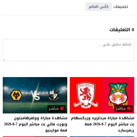
تصنيفات
كأس العالم
0 التعليقات
مباشر
مباشر
مشاهدة
مباراة
ميدلزبره
وريكسهام
مشاهدة
مباراة
وولفرهامبتون
بث
مباشر
اليوم
7-8-2026
قمة
وبورت
فالي
بث
مباشر
اليوم
7-8-2026
ريفرسايد
قمة
مولينيو