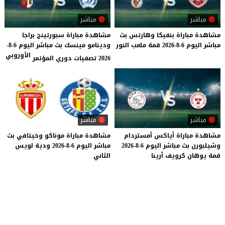
مباشر
مباشر
مشاهدة
مباراة
بنفيكا
وهارتس
بث
مشاهدة مباراة سبورتينج براجا
مباشر
اليوم
6-8-2026
قمة
ملعب
النور
ودينامو مينسك بث مباشر اليوم 6-8-
الأوروبي
2026 تصفيات دوري المؤتمر
مباشر
مباشر
مشاهدة
مباراة
أياكس
أمستردام
مشاهدة
مباراة
موناكو
وخيتافي
بث
وشيلبورن
بث
مباشر
اليوم
6-8-2026
مباشر
اليوم
6-8-2026
ودية
لويس
قمة
يوهان
كرويف
أرينا
الثاني