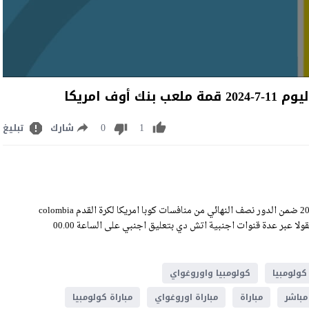
ف امريكا
0
1
شارك
تبليغ
مشاهدة مباراة كولومبيا واوروغواي بث مباشر اليوم الخميس 11-7-2024 ضمن الدور نصف النهائي من منافسات كوبا امريكا لكرة القدم colombia
VS uruguay Live Stream على ملعب بنك أوف امريكا وسيكون اللقاء منقولا عبر عدة قنوات اجنبية اتش دي بتعليق اجنبي على الساعة 00.00
كولومبيا
كولومبيا واوروغواي
مباشر
مباراة
مباراة اوروغواي
مباراة كولومبيا