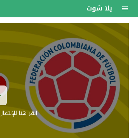
يلا شوت
انقر هنا للإنتق