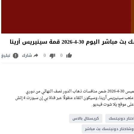
4-2026 قمة سينيريس أرينا
0
0
شارك
تبليغ
مشاهدة مباراة كريستال بالاس وشاختار دونيتسك بث مباشر اليوم الخميس 30-4-2026 ضمن منافسات ذهاب الدور نصف النهائي من دوري
المؤتمر الأوروبي crystal palace VS shakhtar donetsk Live Stream على ملعب سينيريس أرينا، وسيكون اللقاء منقولًا عبر قناة بي إن سبورت 4 إتش
ختار دونيتسك
كريستال بالاس
وشاختار دونيتسك بث مباشر