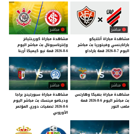
مباشر
مباشر
مشاهدة
مباراة
أتلتيكو
مشاهدة
مباراة
كورينثيانز
باراناينسي
وفيتوريا
بث
مباشر
وإنترناسيونال
بث
مباشر
اليوم
اليوم
7-8-2026
قمة
باراداو
6-8-2026
قمة
نيو
كيميكا
أرينا
مباشر
مباشر
مشاهدة
مباراة
بنفيكا
وهارتس
مشاهدة مباراة سبورتينج براجا
بث
مباشر
اليوم
6-8-2026
قمة
ودينامو مينسك بث مباشر اليوم
ملعب
النور
6-8-2026 تصفيات دوري المؤتمر
الأوروبي