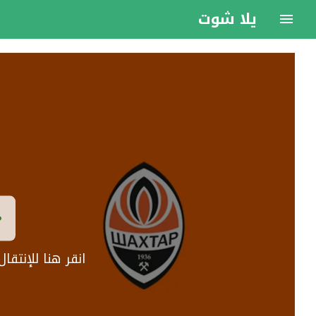
يلا شوت
انقر هنا للإنتق