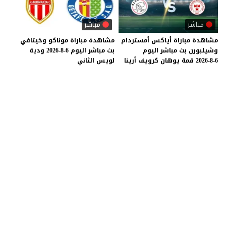
مباشر
مباشر
مشاهدة
مباراة
أياكس
أمستردام
مشاهدة
مباراة
موناكو
وخيتافي
وشيلبورن
بث
مباشر
اليوم
بث
مباشر
اليوم
6-8-2026
ودية
6-8-2026
قمة
يوهان
كرويف
أرينا
لويس
الثاني