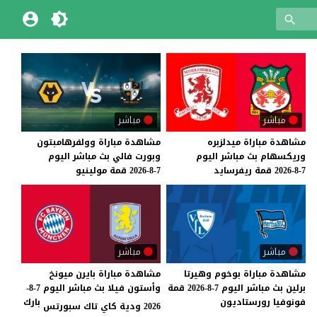
مباشر
مباشر
مشاهدة
مباراة
ميدلزبره
مشاهدة
مباراة
وولفرهامبتون
وريكسهام
بث
مباشر
اليوم
وبورت
فالي
بث
مباشر
اليوم
7-8-2026
قمة
ريفرسايد
7-8-2026
قمة
مولينيو
مباشر
مباشر
مشاهدة
مباراة
بوخوم
وهيرتا
مشاهدة مباراة بايرن ميونخ
برلين
بث
مباشر
اليوم
7-8-2026
قمة
وأستون فيلا بث مباشر اليوم 7-8-
فونوفيا
رورستاديون
بارك
2026 ودية كاي تاك سبورتس