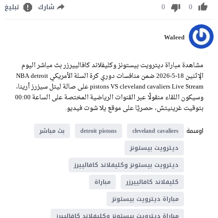
0
0
شارك
تبليغ
Waleed
مشاهدة مباراة ديترويت بيستونز وكليفلاند كافالييرزر بث مباشر اليوم
الإثنين 18-5-2026 ضمن منافسات دوري كرة السلة الأمريكي NBA detroit
pistons VS cleveland cavaliers Live Stream على صالة ليتل سيزرز أرينا،
وسيكون اللقاء منقولًا عبر القنوات الرياضية المختصة على الساعة 00:00
بتوقيت غرينيتش، حصريًا على موقع يلا شوت فيديو.
اوسمة
cleveland cavaliers
detroit pistons
بث مباشر
ديترويت بيستونز
ديترويت بيستونز وكليفلاند كافالييرز
كليفلاند كافالييرزر
مباراة
مباراة ديترويت بيستونز
مباراة ديترويت بيستونز وكليفلاند كافالييرز