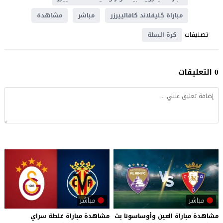
مباراة كليفلاند كافالييرزر
مباشر
مشاهدة
تصنيفات
كرة السلة
0 التعليقات
مباشر
مباشر
مشاهدة
مباراة
العين
وأوساسونا
بث
مشاهدة
مباراة
غلطة
سراي