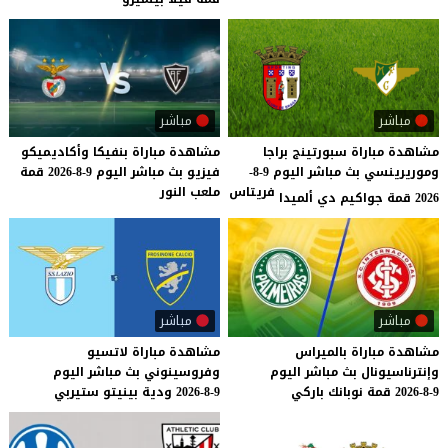
مباشر
مباشر
مشاهدة مباراة سبورتينج براجا
مشاهدة
مباراة
بنفيكا
وأكاديميكو
وموريرينسي بث مباشر اليوم 9-8-
فيزيو
بث
مباشر
اليوم
9-8-2026
قمة
فريتاس
ملعب
النور
2026 قمة جواكيم دي ألميدا
مباشر
مباشر
مشاهدة
مباراة
بالميراس
مشاهدة
مباراة
لاتسيو
وإنترناسيونال
بث
مباشر
اليوم
وفروسينوني
بث
مباشر
اليوم
9-8-2026
قمة
نوبانك
باركي
9-8-2026
ودية
بينيتو
ستيربي