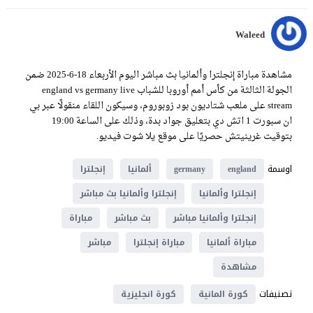
Waleed
مشاهدة مباراة إنجلترا وألمانيا بث مباشر اليوم الأربعاء 18-6-2025 ضمن
الجولة الثالثة من كأس أمم أوروبا للشباب england vs germany live
stream على ملعب شتاديون بود زوبوروم، وسيكون اللقاء منقولًا عبر بي
ان سبورت 1 اتش دي بتعليق جواد بدة، وذلك على الساعة 19:00
بتوقيت غرينيتش حصريًا على موقع يلا شوت فيديو.
اوسمة
england
germany
ألمانيا
إنجلترا
إنجلترا وألمانيا
إنجلترا وألمانيا بث مباشر
إنجلترا وألمانيا مباشر
بث مباشر
مباراة
مباراة ألمانيا
مباراة إنجلترا
مباشر
مشاهدة
تصنيفات
كورة المانية
كورة انجليزية