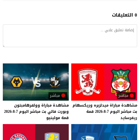
0 التعليقات
مباشر
مباشر
مشاهدة
مباراة
ميدلزبره
وريكسهام
مشاهدة
مباراة
وولفرهامبتون
بث
مباشر
اليوم
7-8-2026
قمة
وبورت
فالي
بث
مباشر
اليوم
7-8-2026
ريفرسايد
قمة
مولينيو