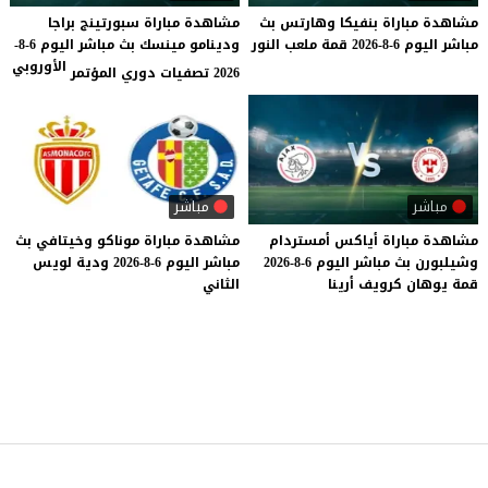
مشاهدة
مباراة
بنفيكا
وهارتس
بث
مشاهدة مباراة سبورتينج براجا
مباشر
اليوم
6-8-2026
قمة
ملعب
النور
ودينامو مينسك بث مباشر اليوم 6-8-
الأوروبي
2026 تصفيات دوري المؤتمر
مباشر
مباشر
مشاهدة
مباراة
أياكس
أمستردام
مشاهدة
مباراة
موناكو
وخيتافي
بث
وشيلبورن
بث
مباشر
اليوم
6-8-2026
مباشر
اليوم
6-8-2026
ودية
لويس
قمة
يوهان
كرويف
أرينا
الثاني
موقع يلا شوت
© 2023 جميع الحقوق محفوظة.