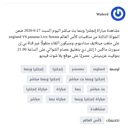
Waleed
مشاهدة مباراة إنجلترا وبنما بث مباشر اليوم السبت 27-6-2026 ضمن
الجولة الثالثة من منافسات كأس العالم england VS panama Live Stream
على ملعب ميتلايف ستاديوم، وسيكون اللقاء منقولًا عبر قناة بي إن
سبورت ماكس 1 إتش دي بتعليق عصام الشوالي على الساعة 21:00
بتوقيت غرينيتش، حصريًا على موقع يلا شوت فيديو.
اوسمة
england
panama
إنجلترا
إنجلترا وبنما
إنجلترا وبنما بث مباشر
إنجلترا وبنما مباشر
بث مباشر
بنما
مباراة
مباراة إنجلترا
مباراة إنجلترا وبنما
مباراة بنما
مباشر
مشاهدة
تصنيفات
كأس العالم