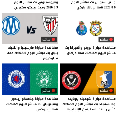
وإنترناسيونال
بث
مباشر
اليوم
وفروسينوني
بث
مباشر
اليوم
9-8-2026
قمة
نوبانك
باركي
9-8-2026
ودية
بينيتو
ستيربي
مباشر
مباشر
مشاهدة
مباراة
بورتو
وألفيركا
بث
مشاهدة
مباراة
مارسيليا
وأتلتيك
مباشر
اليوم
9-8-2026
قمة
دراغاو
بلباو
بث
مباشر
اليوم
9-8-2026
قمة
فيلودروم
مباشر
مباشر
مشاهدة
مباراة
شيفيلد
يونايتد
مشاهدة
مباراة
جلاسكو
رينجرز
ومانسفيلد
بث
مباشر
اليوم
9-8-2026
وهيبرنيان
بث
مباشر
اليوم
9-8-2026
كأس
رابطة
المحترفين
الإنجليزية
قمة
إيبروكس