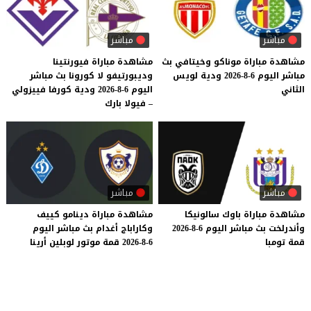
مباشر
مباشر
مشاهدة
مباراة
موناكو
وخيتافي
بث
مشاهدة مباراة فيورنتينا
مباشر
اليوم
6-8-2026
ودية
لويس
وديبورتيفو لا كورونا بث مباشر
الثاني
اليوم 6-8-2026 ودية كورفا فييزولي
– فيولا بارك
مباشر
مباشر
مشاهدة
مباراة
باوك
سالونيكا
مشاهدة
مباراة
دينامو
كييف
وأندرلخت
بث
مباشر
اليوم
6-8-2026
وكاراباج
أغدام
بث
مباشر
اليوم
قمة
تومبا
6-8-2026
قمة
موتور
لوبلين
أرينا