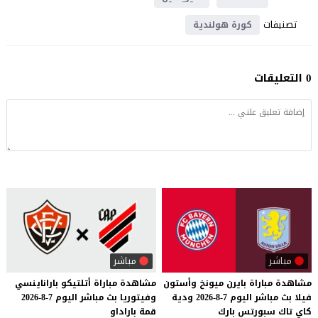
تصنيفات
كورة هولندية
0 التعليقات
مباشر
مباشر
مشاهدة
مباراة
بايرن
ميونخ
وأستون
مشاهدة
مباراة
أتلتيكو
باراناينسي
فيلا
بث
مباشر
اليوم
7-8-2026
ودية
وفيتوريا
بث
مباشر
اليوم
7-8-2026
كاي
تاك
سبورتس
بارك
قمة
باراداو