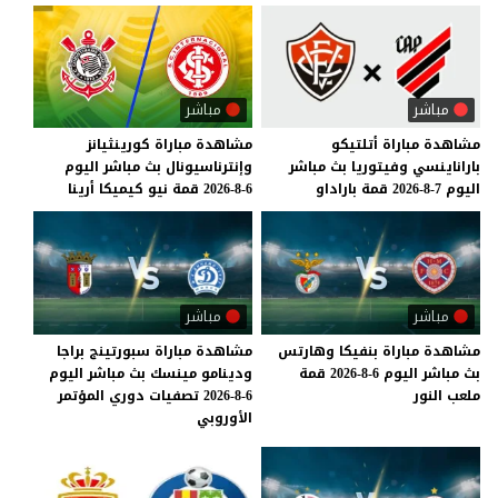
مباشر
مباشر
مشاهدة
مباراة
أتلتيكو
مشاهدة
مباراة
كورينثيانز
باراناينسي
وفيتوريا
بث
مباشر
وإنترناسيونال
بث
مباشر
اليوم
اليوم
7-8-2026
قمة
باراداو
6-8-2026
قمة
نيو
كيميكا
أرينا
مباشر
مباشر
مشاهدة
مباراة
بنفيكا
وهارتس
مشاهدة مباراة سبورتينج براجا
بث
مباشر
اليوم
6-8-2026
قمة
ودينامو مينسك بث مباشر اليوم
ملعب
النور
6-8-2026 تصفيات دوري المؤتمر
الأوروبي