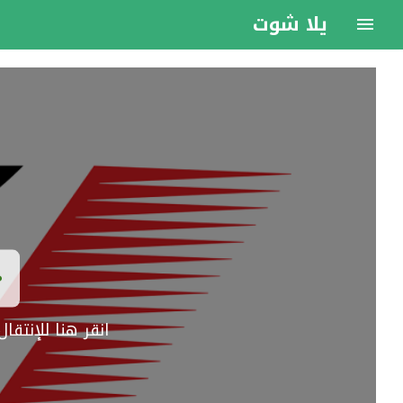
يلا شوت
انقر هنا للإنتق