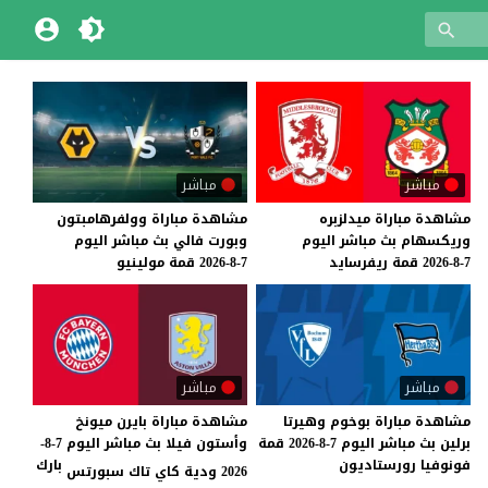
مباشر
مباشر
مشاهدة
مباراة
ميدلزبره
مشاهدة
مباراة
وولفرهامبتون
وريكسهام
بث
مباشر
اليوم
وبورت
فالي
بث
مباشر
اليوم
7-8-2026
قمة
ريفرسايد
7-8-2026
قمة
مولينيو
مباشر
مباشر
مشاهدة
مباراة
بوخوم
وهيرتا
مشاهدة مباراة بايرن ميونخ
برلين
بث
مباشر
اليوم
7-8-2026
قمة
وأستون فيلا بث مباشر اليوم 7-8-
فونوفيا
رورستاديون
بارك
2026 ودية كاي تاك سبورتس