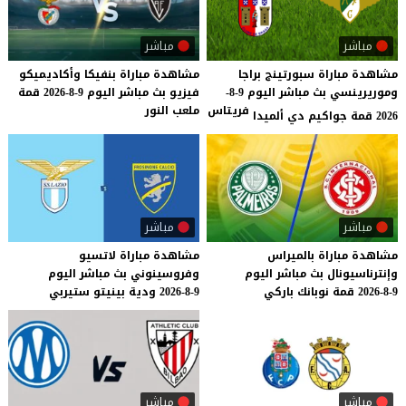
مباشر
مباشر
مشاهدة مباراة سبورتينج براجا
مشاهدة
مباراة
بنفيكا
وأكاديميكو
وموريرينسي بث مباشر اليوم 9-8-
فيزيو
بث
مباشر
اليوم
9-8-2026
قمة
فريتاس
ملعب
النور
2026 قمة جواكيم دي ألميدا
مباشر
مباشر
مشاهدة
مباراة
بالميراس
مشاهدة
مباراة
لاتسيو
وإنترناسيونال
بث
مباشر
اليوم
وفروسينوني
بث
مباشر
اليوم
9-8-2026
قمة
نوبانك
باركي
9-8-2026
ودية
بينيتو
ستيربي
مباشر
مباشر