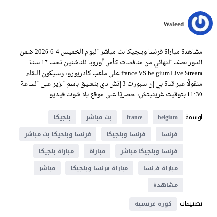
Waleed
مشاهدة مباراة فرنسا وبلجيكا بث مباشر اليوم الخميس 4-6-2026 ضمن
الدور نصف النهائي من منافسات كأس أوروبا للناشئين تحت 17 سنة
france VS belgium Live Stream على ملعب كادريورو، وسيكون اللقاء
منقولًا عبر قناة بي إن سبورت 3 إتش دي بتعليق باسم الزير على الساعة
11:30 بتوقيت غرينيتش، حصريًا على موقع يلا شوت فيديو.
اوسمة
belgium
france
بث مباشر
بلجيكا
فرنسا
فرنسا وبلجيكا
فرنسا وبلجيكا بث مباشر
فرنسا وبلجيكا مباشر
مباراة
مباراة بلجيكا
مباراة فرنسا
مباراة فرنسا وبلجيكا
مباشر
مشاهدة
تصنيفات
كورة فرنسية