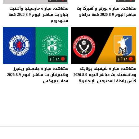
مشاهدة
مباراة
بورتو
وألفيركا
بث
مشاهدة
مباراة
مارسيليا
وأتلتيك
مباشر
اليوم
9-8-2026
قمة
دراغاو
بلباو
بث
مباشر
اليوم
9-8-2026
قمة
فيلودروم
مباشر
مباشر
مشاهدة
مباراة
شيفيلد
يونايتد
مشاهدة
مباراة
جلاسكو
رينجرز
ومانسفيلد
بث
مباشر
اليوم
9-8-2026
وهيبرنيان
بث
مباشر
اليوم
9-8-2026
كأس
رابطة
المحترفين
الإنجليزية
قمة
إيبروكس
موقع يلا شوت
© 2023 جميع الحقوق محفوظة.