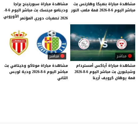
مشاهدة
مباراة
بنفيكا
وهارتس
بث
مشاهدة مباراة سبورتينج براجا
مباشر
اليوم
6-8-2026
قمة
ملعب
النور
ودينامو مينسك بث مباشر اليوم 6-8-
الأوروبي
2026 تصفيات دوري المؤتمر
مباشر
مباشر
مشاهدة
مباراة
أياكس
أمستردام
مشاهدة
مباراة
موناكو
وخيتافي
بث
وشيلبورن
بث
مباشر
اليوم
6-8-2026
مباشر
اليوم
6-8-2026
ودية
لويس
قمة
يوهان
كرويف
أرينا
الثاني
موقع يلا شوت
© 2023 جميع الحقوق محفوظة.