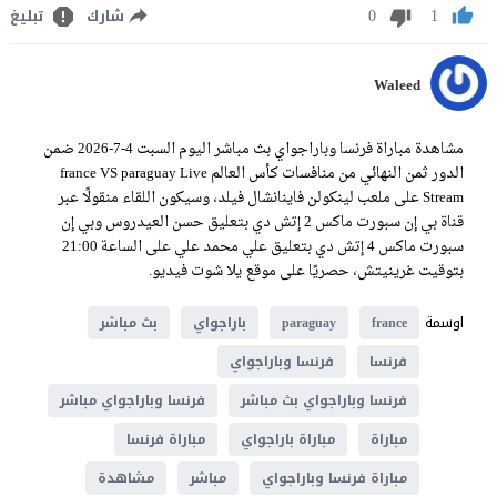
0
1
شارك
تبليغ
Waleed
مشاهدة مباراة فرنسا وباراجواي بث مباشر اليوم السبت 4-7-2026 ضمن
الدور ثمن النهائي من منافسات كأس العالم france VS paraguay Live
Stream على ملعب لينكولن فاينانشال فيلد، وسيكون اللقاء منقولًا عبر
قناة بي إن سبورت ماكس 2 إتش دي بتعليق حسن العيدروس وبي إن
سبورت ماكس 4 إتش دي بتعليق علي محمد علي على الساعة 21:00
بتوقيت غرينيتش، حصريًا على موقع يلا شوت فيديو.
اوسمة
france
paraguay
باراجواي
بث مباشر
فرنسا
فرنسا وباراجواي
فرنسا وباراجواي بث مباشر
فرنسا وباراجواي مباشر
مباراة
مباراة باراجواي
مباراة فرنسا
مباراة فرنسا وباراجواي
مباشر
مشاهدة