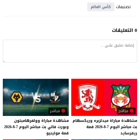
تصنيفات
كأس العالم
0 التعليقات
مباشر
مباشر
مشاهدة
مباراة
ميدلزبره
وريكسهام
مشاهدة
مباراة
وولفرهامبتون
بث
مباشر
اليوم
7-8-2026
قمة
وبورت
فالي
بث
مباشر
اليوم
7-8-2026
ريفرسايد
قمة
مولينيو