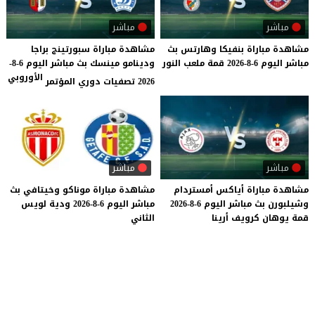
مباشر
مباشر
مشاهدة
مباراة
بنفيكا
وهارتس
بث
مشاهدة مباراة سبورتينج براجا
مباشر
اليوم
6-8-2026
قمة
ملعب
النور
ودينامو مينسك بث مباشر اليوم 6-8-
الأوروبي
2026 تصفيات دوري المؤتمر
مباشر
مباشر
مشاهدة
مباراة
أياكس
أمستردام
مشاهدة
مباراة
موناكو
وخيتافي
بث
وشيلبورن
بث
مباشر
اليوم
6-8-2026
مباشر
اليوم
6-8-2026
ودية
لويس
قمة
يوهان
كرويف
أرينا
الثاني