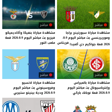
مباشر
مباشر
مشاهدة مباراة سبورتينج براجا
مشاهدة
مباراة
بنفيكا
وأكاديميكو
وموريرينسي بث مباشر اليوم 9-8-
فيزيو
بث
مباشر
اليوم
9-8-2026
قمة
فريتاس
ملعب
النور
2026 قمة جواكيم دي ألميدا
مباشر
مباشر
مشاهدة
مباراة
بالميراس
مشاهدة
مباراة
لاتسيو
وإنترناسيونال
بث
مباشر
اليوم
وفروسينوني
بث
مباشر
اليوم
9-8-2026
قمة
نوبانك
باركي
9-8-2026
ودية
بينيتو
ستيربي