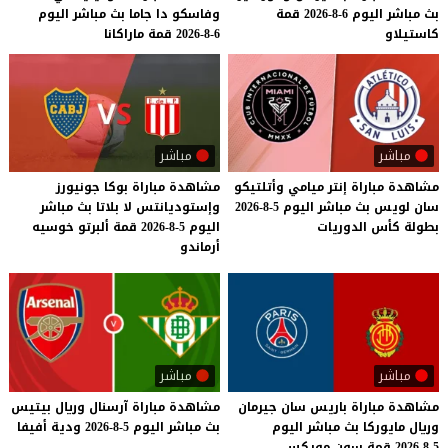
بث
مباشر
اليوم
6-8-2026
قمة
وفاسكو
دا
جاما
بث
مباشر
اليوم
كاستيلاو
6-8-2026
قمة
ماراكانا
مباشر
مباشر
مشاهدة
مباراة
إنتر
ميامي
وأتلتيكو
مشاهدة مباراة بوكا جونيورز
سان
لويس
بث
مباشر
اليوم
5-8-2026
وإستوديانتس لا بلاتا بث مباشر
بطولة
كأس
الدوريات
اليوم 5-8-2026 قمة ألبرتو خوسيه
أرماندو
مباشر
مباشر
مشاهدة
مباراة
باريس
سان
جيرمان
مشاهدة
مباراة
آرسنال
وريال
بيتيس
وريال
مايوركا
بث
مباشر
اليوم
بث
مباشر
اليوم
5-8-2026
ودية
أفيفا
5-8-2026
قمة
سون
مويكس