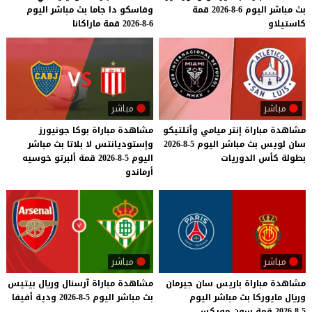
بث
مباشر
اليوم
6-8-2026
قمة
وفاسكو
دا
جاما
بث
مباشر
اليوم
كاستيلاو
6-8-2026
قمة
ماراكانا
مباشر
مباشر
مشاهدة
مباراة
إنتر
ميامي
وأتلتيكو
مشاهدة مباراة بوكا جونيورز
سان
لويس
بث
مباشر
اليوم
5-8-2026
وإستوديانتس لا بلاتا بث مباشر
بطولة
كأس
الدوريات
اليوم 5-8-2026 قمة ألبرتو خوسيه
أرماندو
مباشر
مباشر
مشاهدة
مباراة
باريس
سان
جيرمان
مشاهدة
مباراة
آرسنال
وريال
بيتيس
وريال
مايوركا
بث
مباشر
اليوم
بث
مباشر
اليوم
5-8-2026
ودية
أفيفا
5-8-2026
قمة
سون
مويكس