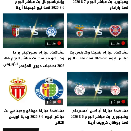
وفيتوريا
بث
مباشر
اليوم
7-8-2026
وإنترناسيونال
بث
مباشر
اليوم
قمة
باراداو
6-8-2026
قمة
نيو
كيميكا
أرينا
مباشر
مباشر
مشاهدة
مباراة
بنفيكا
وهارتس
بث
مشاهدة مباراة سبورتينج براجا
مباشر
اليوم
6-8-2026
قمة
ملعب
النور
ودينامو مينسك بث مباشر اليوم 6-8-
الأوروبي
2026 تصفيات دوري المؤتمر
مباشر
مباشر
مشاهدة
مباراة
أياكس
أمستردام
مشاهدة
مباراة
موناكو
وخيتافي
بث
وشيلبورن
بث
مباشر
اليوم
6-8-2026
مباشر
اليوم
6-8-2026
ودية
لويس
قمة
يوهان
كرويف
أرينا
الثاني