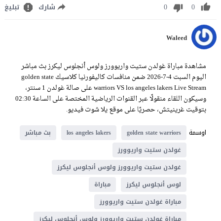
0
0
شارك
تبليغ
Waleed
مشاهدة مباراة غولدن ستيت واريوورز ولوس أنجلوس ليكرز بث مباشر
اليوم السبت 4-7-2026 ضمن منافسات كاليفورنيا كلاسيك golden state
warriors VS los angeles lakers Live Stream على صالة غولدن 1 سنتر،
وسيكون اللقاء منقولًا عبر القنوات الرياضية المختصة على الساعة 02:30
بتوقيت غرينيتش، حصريًا على موقع يلا شوت فيديو.
اوسمة
golden state warriors
los angeles lakers
بث مباشر
غولدن ستيت واريوورز
غولدن ستيت واريوورز ولوس أنجلوس ليكرز
لوس أنجلوس ليكرز
مباراة
مباراة غولدن ستيت واريوورز
مباراة غولدن ستيت واريوورز ولوس أنجلوس ليكرز