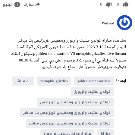
0
0
شارك
تبليغ
Waleed
مشاهدة مباراة غولدن ستيت واريورز وممفيس غريزليس بث مباشر
اليوم الجمعة 10-3-2023 ضمن منافسات الدوري الأمريكي لكرة السلة
golden state warriors VS memphis grizzlies Live Stream وسيكون اللقاء
منقولا عبر قناة بي ان سبورت 3 برميوم اتش دي على الساعة 00.30
بتوقيت جرينيتش حصرياً على موقع يلا شوت فيديو.
اوسمة
golden state warriors
memphis grizzlies
بث مباشر
غولدن ستيت واريورز
غولدن ستيت واريورز وممفيس غريزليس
غولدن ستيت واريورز وممفيس غريزليس بث مباشر
غولدن ستيت واريورز وممفيس غريزليس مباشر
مباراة
مباراة غولدن ستيت واريورز