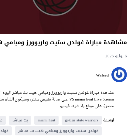
مشاهدة مباراة غولدن ستيت واريوورز وميامي هيت بث مباشر اليو
6 يوليو 2026
Waleed
حصريًا على موقع يلا شوت فيديو.
اوسمة
golden state warriors
miami heat
بث مباشر
غو
غولدن ستيت واريوورز وميامي هيت بث مباشر
غولدن