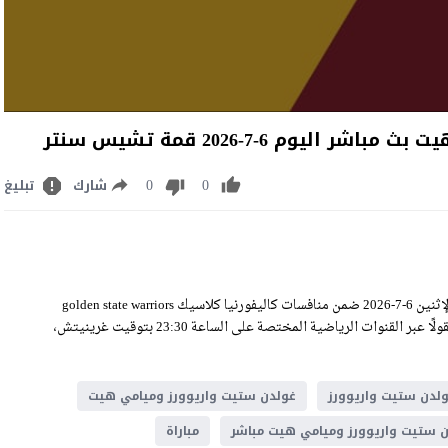
م 6-7-2026 قمة تشيس سنتر
0
0
شارك
تبليغ
مشاهدة مباراة غولدن ستيت واريوورز وميامي هيت بث مباشر اليوم الإثنين 6-7-2026 ضمن منافسات كاليفورنيا كلاسيك golden state warriors
VS miami heat Live Stream على صالة تشيس سنتر، وسيكون اللقاء منقولًا عبر القنوات الرياضية المختصة على الساعة 23:30 بتوقيت غرينيتش،
لدن ستيت واريوورز
غولدن ستيت واريوورز وميامي هيت
 ستيت واريوورز وميامي هيت مباشر
مباراة