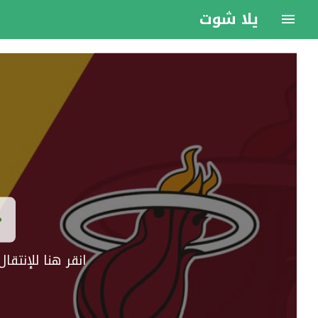
يلا شوت
انقر هنا للإنتق