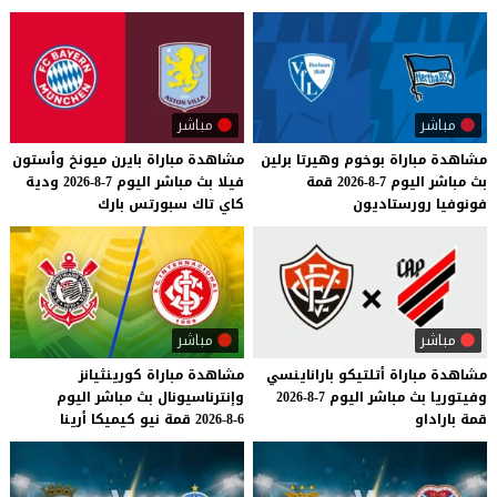
مباشر
مباشر
مشاهدة
مباراة
بوخوم
وهيرتا
برلين
مشاهدة
مباراة
بايرن
ميونخ
وأستون
بث
مباشر
اليوم
7-8-2026
قمة
فيلا
بث
مباشر
اليوم
7-8-2026
ودية
فونوفيا
رورستاديون
كاي
تاك
سبورتس
بارك
مباشر
مباشر
مشاهدة
مباراة
أتلتيكو
باراناينسي
مشاهدة
مباراة
كورينثيانز
وفيتوريا
بث
مباشر
اليوم
7-8-2026
وإنترناسيونال
بث
مباشر
اليوم
قمة
باراداو
6-8-2026
قمة
نيو
كيميكا
أرينا