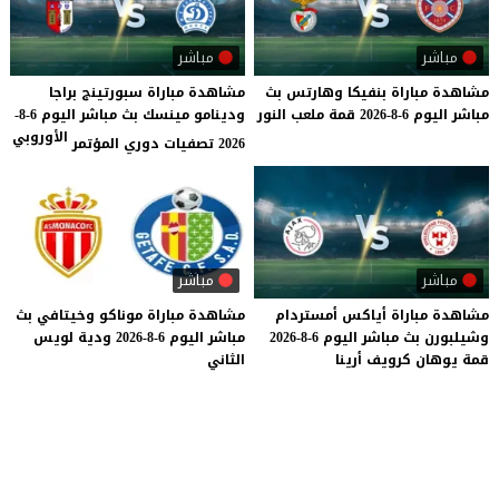
مباشر
مباشر
مشاهدة
مباراة
بنفيكا
وهارتس
بث
مشاهدة مباراة سبورتينج براجا
مباشر
اليوم
6-8-2026
قمة
ملعب
النور
ودينامو مينسك بث مباشر اليوم 6-8-
الأوروبي
2026 تصفيات دوري المؤتمر
مباشر
مباشر
مشاهدة
مباراة
أياكس
أمستردام
مشاهدة
مباراة
موناكو
وخيتافي
بث
وشيلبورن
بث
مباشر
اليوم
6-8-2026
مباشر
اليوم
6-8-2026
ودية
لويس
قمة
يوهان
كرويف
أرينا
الثاني