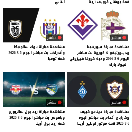
قمة
يوهان
كرويف
أرينا
الثاني
مباشر
مباشر
مشاهدة مباراة فيورنتينا
مشاهدة
مباراة
باوك
سالونيكا
وديبورتيفو لا كورونا بث مباشر
وأندرلخت
بث
مباشر
اليوم
6-8-2026
اليوم 6-8-2026 ودية كورفا فييزولي
قمة
تومبا
– فيولا بارك
مباشر
مباشر
مشاهدة
مباراة
دينامو
كييف
مشاهدة
مباراة
ريد
بول
سالزبورج
وكاراباج
أغدام
بث
مباشر
اليوم
وبافوس
بث
مباشر
اليوم
6-8-2026
6-8-2026
قمة
موتور
لوبلين
أرينا
قمة
ريد
بول
أرينا