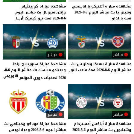
مشاهدة
مباراة
أتلتيكو
باراناينسي
مشاهدة
مباراة
كورينثيانز
وفيتوريا
بث
مباشر
اليوم
7-8-2026
وإنترناسيونال
بث
مباشر
اليوم
قمة
باراداو
6-8-2026
قمة
نيو
كيميكا
أرينا
مباشر
مباشر
مشاهدة
مباراة
بنفيكا
وهارتس
بث
مشاهدة مباراة سبورتينج براجا
مباشر
اليوم
6-8-2026
قمة
ملعب
النور
ودينامو مينسك بث مباشر اليوم 6-8-
الأوروبي
2026 تصفيات دوري المؤتمر
مباشر
مباشر
مشاهدة
مباراة
أياكس
أمستردام
مشاهدة
مباراة
موناكو
وخيتافي
بث
وشيلبورن
بث
مباشر
اليوم
6-8-2026
مباشر
اليوم
6-8-2026
ودية
لويس