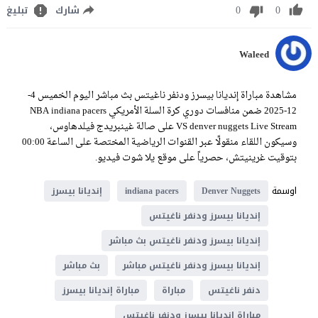
0
0
شارك
تبليغ
Waleed
مشاهدة مباراة إنديانا بيسرز ودنفر ناغيتس بث مباشر اليوم الخميس 4-
12-2025 ضمن منافسات دوري كرة السلة الأمريكي NBA indiana pacers
VS denver nuggets Live Stream على صالة غينبريدج فيلدهاوس،
وسيكون اللقاء منقولًا عبر القنوات الرياضية المختصة على الساعة 00:00
بتوقيت غرينيتش، حصرياً على موقع يلا شوت فيديو.
اوسمة
Denver Nuggets
indiana pacers
إنديانا بيسرز
إنديانا بيسرز ودنفر ناغيتس
إنديانا بيسرز ودنفر ناغيتس بث مباشر
إنديانا بيسرز ودنفر ناغيتس مباشر
بث مباشر
دنفر ناغيتس
مباراة
مباراة إنديانا بيسرز
مباراة إنديانا بيسرز ودنفر ناغيتس