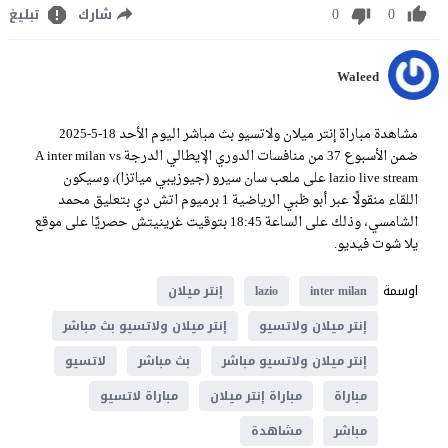
0
0
شارك
تبليغ
Waleed
مشاهدة مباراة إنتر ميلان ولاتسيو بث مباشر اليوم الأحد 18-5-2025
ضمن الأسبوع 37 من منافسات الدوري الإيطالي الدرجة A inter milan vs
lazio live stream على ملعب سان سيرو (جيوزيبي مياتزا)، وسيكون
اللقاء منقولًا عبر أبو ظبي الرياضية 1 برميوم اتش دي بتعليق محمد
الشامسي، وذلك على الساعة 18:45 بتوقيت غرينيتش حصريًا على موقع
يلا شوت فيديو.
اوسمة
inter milan
lazio
إنتر ميلان
إنتر ميلان ولاتسيو
إنتر ميلان ولاتسيو بث مباشر
إنتر ميلان ولاتسيو مباشر
بث مباشر
لاتسيو
مباراة
مباراة إنتر ميلان
مباراة لاتسيو
مباشر
مشاهدة