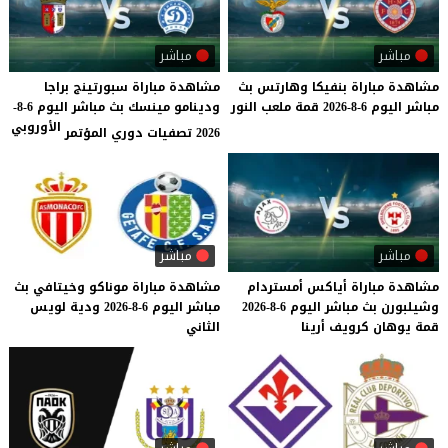
مباشر
مباشر
مشاهدة
مباراة
بنفيكا
وهارتس
بث
مشاهدة مباراة سبورتينج براجا
مباشر
اليوم
6-8-2026
قمة
ملعب
النور
ودينامو مينسك بث مباشر اليوم 6-8-
الأوروبي
2026 تصفيات دوري المؤتمر
مباشر
مباشر
مشاهدة
مباراة
أياكس
أمستردام
مشاهدة
مباراة
موناكو
وخيتافي
بث
وشيلبورن
بث
مباشر
اليوم
6-8-2026
مباشر
اليوم
6-8-2026
ودية
لويس
قمة
يوهان
كرويف
أرينا
الثاني