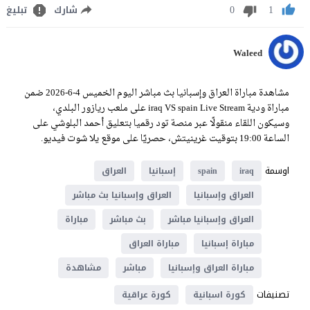
0
1
شارك
تبليغ
Waleed
مشاهدة مباراة العراق وإسبانيا بث مباشر اليوم الخميس 4-6-2026 ضمن
مباراة ودية iraq VS spain Live Stream على ملعب ريازور البلدي،
وسيكون اللقاء منقولًا عبر منصة تود رقميا بتعليق أحمد البلوشي على
الساعة 19:00 بتوقيت غرينيتش، حصريًا على موقع يلا شوت فيديو.
اوسمة
iraq
spain
إسبانيا
العراق
العراق وإسبانيا
العراق وإسبانيا بث مباشر
العراق وإسبانيا مباشر
بث مباشر
مباراة
مباراة إسبانيا
مباراة العراق
مباراة العراق وإسبانيا
مباشر
مشاهدة
تصنيفات
كورة اسبانية
كورة عراقية