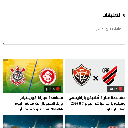
0 التعليقات
مباشر
مباشر
مشاهدة
مباراة
أتلتيكو
باراناينسي
مشاهدة
مباراة
كورينثيانز
وفيتوريا
بث
مباشر
اليوم
7-8-2026
وإنترناسيونال
بث
مباشر
اليوم
قمة
باراداو
6-8-2026
قمة
نيو
كيميكا
أرينا