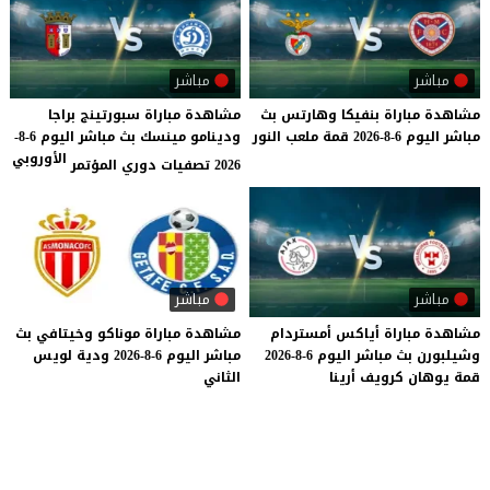
مباشر
مباشر
مشاهدة
مباراة
بنفيكا
وهارتس
بث
مشاهدة مباراة سبورتينج براجا
مباشر
اليوم
6-8-2026
قمة
ملعب
النور
ودينامو مينسك بث مباشر اليوم 6-8-
الأوروبي
2026 تصفيات دوري المؤتمر
مباشر
مباشر
مشاهدة
مباراة
أياكس
أمستردام
مشاهدة
مباراة
موناكو
وخيتافي
بث
وشيلبورن
بث
مباشر
اليوم
6-8-2026
مباشر
اليوم
6-8-2026
ودية
لويس
قمة
يوهان
كرويف
أرينا
الثاني