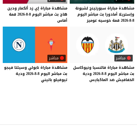
مشاهدة
مباراة
سبورتينج
لشبونة
مشاهدة
مباراة
إي
زد
ألكمار
ودين
وإستريلا
أمادورا
بث
مباشر
اليوم
هاج
بث
مباشر
اليوم
8-8-2026
قمة
8-8-2026
قمة
خوسيه
غوميز
أفاس
مباشر
مباشر
مشاهدة
مباراة
فالنسيا
ونيوكاسل
مشاهدة
مباراة
نابولي
وسيلتا
فيجو
بث
مباشر
اليوم
8-8-2026
ودية
بث
مباشر
اليوم
8-8-2026
ودية
الخفافيش
ضد
الماكبايس
تيوفيلو
باتيني
موقع يلا شوت
© 2023 جميع الحقوق محفوظة.