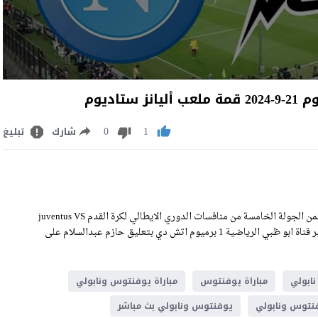
ديوم
0
1
شارك
تبليغ
مشاهدة مباراة يوفنتوس ونابولي بث مباشر اليوم السبت 21-9-2024 ضمن الجولة الخامسة من منافسات الدوري الايطالي لكرة القدم juventus VS
napoli Live Stream على ملعب أليانز ستاديوم وسيكون اللقاء منقولا عبر قناة ابو ظبي الرياضية 1 برميوم اتش دي بتعليق حازم عبدالسلام على
نابولي
مباراة يوفنتوس
مباراة يوفنتوس ونابولي
نتوس ونابولي
يوفنتوس ونابولي بث مباشر