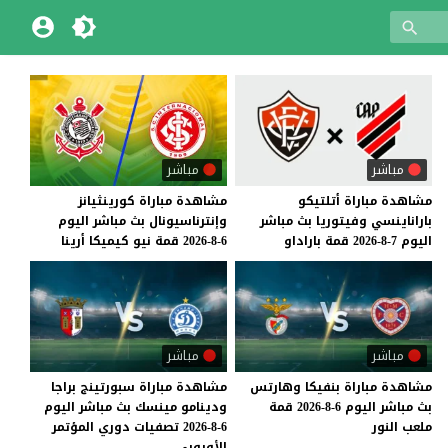
مباشر
مباشر
مشاهدة
مباراة
أتلتيكو
مشاهدة
مباراة
كورينثيانز
باراناينسي
وفيتوريا
بث
مباشر
وإنترناسيونال
بث
مباشر
اليوم
اليوم
7-8-2026
قمة
باراداو
6-8-2026
قمة
نيو
كيميكا
أرينا
مباشر
مباشر
مشاهدة
مباراة
بنفيكا
وهارتس
مشاهدة مباراة سبورتينج براجا
بث
مباشر
اليوم
6-8-2026
قمة
ودينامو مينسك بث مباشر اليوم
ملعب
النور
6-8-2026 تصفيات دوري المؤتمر
الأوروبي