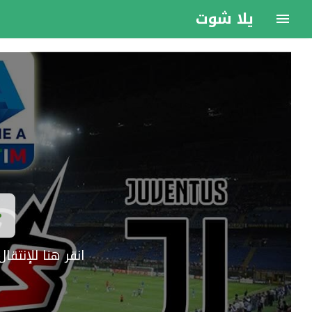
يلا شوت
انقر هنا للإنتق