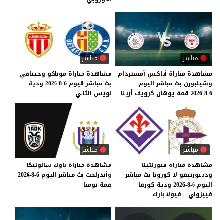
مباشر
مباشر
مشاهدة
مباراة
أياكس
أمستردام
مشاهدة
مباراة
موناكو
وخيتافي
وشيلبورن
بث
مباشر
اليوم
بث
مباشر
اليوم
6-8-2026
ودية
6-8-2026
قمة
يوهان
كرويف
أرينا
لويس
الثاني
مباشر
مباشر
مشاهدة مباراة فيورنتينا
مشاهدة
مباراة
باوك
سالونيكا
وديبورتيفو لا كورونا بث مباشر
وأندرلخت
بث
مباشر
اليوم
6-8-2026
اليوم 6-8-2026 ودية كورفا
قمة
تومبا
فييزولي – فيولا بارك