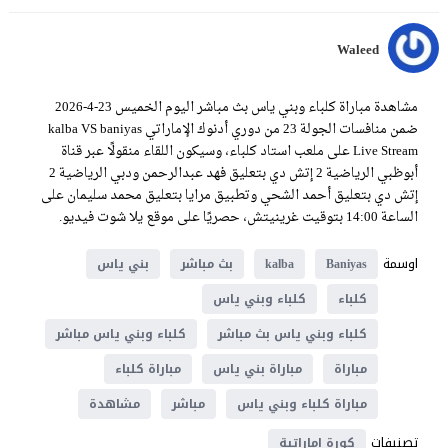
Waleed
مشاهدة مباراة كلباء وبني ياس بث مباشر اليوم الخميس 23-4-2026
ضمن منافسات الجولة 23 من دوري أدنوك الإماراتي kalba VS baniyas
Live Stream على ملعب استاد كلباء، وسيكون اللقاء منقولًا عبر قناة
أبوظبي الرياضية 2 إتش دي بتعليق فهد عبدالرحمن ودبي الرياضية 2
إتش دي بتعليق أحمد الشحي وتطبيق مرايا بتعليق محمد سليمان على
الساعة 14:00 بتوقيت غرينيتش، حصريًا على موقع يلا شوت فيديو.
اوسمة
Baniyas
kalba
بث مباشر
بني ياس
كلباء
كلباء وبني ياس
كلباء وبني ياس بث مباشر
كلباء وبني ياس مباشر
مباراة
مباراة بني ياس
مباراة كلباء
مباراة كلباء وبني ياس
مباشر
مشاهدة
تصنيفات
كورة اماراتية