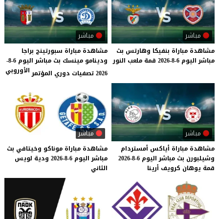
مباشر
مباشر
مشاهدة
مباراة
بنفيكا
وهارتس
بث
مشاهدة مباراة سبورتينج براجا
مباشر
اليوم
6-8-2026
قمة
ملعب
النور
ودينامو مينسك بث مباشر اليوم 6-8-
الأوروبي
2026 تصفيات دوري المؤتمر
مباشر
مباشر
مشاهدة
مباراة
أياكس
أمستردام
مشاهدة
مباراة
موناكو
وخيتافي
بث
وشيلبورن
بث
مباشر
اليوم
6-8-2026
مباشر
اليوم
6-8-2026
ودية
لويس
قمة
يوهان
كرويف
أرينا
الثاني