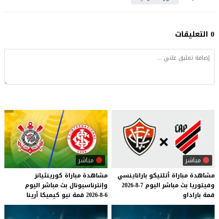
0 التعليقات
مباشر
مباشر
مشاهدة
مباراة
أتلتيكو
باراناينسي
مشاهدة
مباراة
كورينثيانز
وفيتوريا
بث
مباشر
اليوم
7-8-2026
وإنترناسيونال
بث
مباشر
اليوم
قمة
باراداو
6-8-2026
قمة
نيو
كيميكا
أرينا