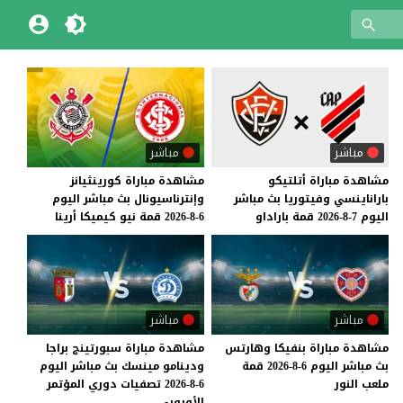
مباشر
مباشر
مشاهدة
مباراة
أتلتيكو
مشاهدة
مباراة
كورينثيانز
باراناينسي
وفيتوريا
بث
مباشر
وإنترناسيونال
بث
مباشر
اليوم
اليوم
7-8-2026
قمة
باراداو
6-8-2026
قمة
نيو
كيميكا
أرينا
مباشر
مباشر
مشاهدة
مباراة
بنفيكا
وهارتس
مشاهدة مباراة سبورتينج براجا
بث
مباشر
اليوم
6-8-2026
قمة
ودينامو مينسك بث مباشر اليوم
ملعب
النور
6-8-2026 تصفيات دوري المؤتمر
الأوروبي