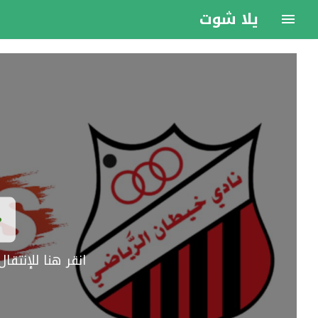
يلا شوت
انقر هنا للإنتق