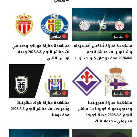
مباشر
مباشر
مشاهدة
مباراة
أياكس
أمستردام
مشاهدة
مباراة
موناكو
وخيتافي
وشيلبورن
بث
مباشر
اليوم
بث
مباشر
اليوم
6-8-2026
ودية
6-8-2026
قمة
يوهان
كرويف
أرينا
لويس
الثاني
مباشر
مباشر
مشاهدة مباراة فيورنتينا
مشاهدة
مباراة
باوك
سالونيكا
وديبورتيفو لا كورونا بث مباشر
وأندرلخت
بث
مباشر
اليوم
6-8-2026
اليوم 6-8-2026 ودية كورفا
قمة
تومبا
فييزولي – فيولا بارك