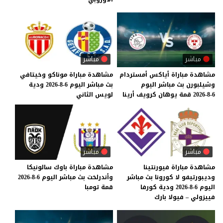
مباشر
مباشر
مشاهدة
مباراة
أياكس
أمستردام
مشاهدة
مباراة
موناكو
وخيتافي
وشيلبورن
بث
مباشر
اليوم
بث
مباشر
اليوم
6-8-2026
ودية
6-8-2026
قمة
يوهان
كرويف
أرينا
لويس
الثاني
مباشر
مباشر
مشاهدة مباراة فيورنتينا
مشاهدة
مباراة
باوك
سالونيكا
وديبورتيفو لا كورونا بث مباشر
وأندرلخت
بث
مباشر
اليوم
6-8-2026
اليوم 6-8-2026 ودية كورفا
قمة
تومبا
فييزولي – فيولا بارك