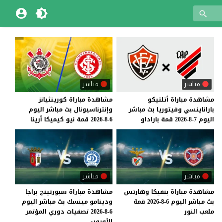
مباشر
مباشر
مشاهدة
مباراة
أتلتيكو
مشاهدة
مباراة
كورينثيانز
باراناينسي
وفيتوريا
بث
مباشر
وإنترناسيونال
بث
مباشر
اليوم
اليوم
7-8-2026
قمة
باراداو
6-8-2026
قمة
نيو
كيميكا
أرينا
مباشر
مباشر
مشاهدة
مباراة
بنفيكا
وهارتس
مشاهدة مباراة سبورتينج براجا
بث
مباشر
اليوم
6-8-2026
قمة
ودينامو مينسك بث مباشر اليوم
ملعب
النور
6-8-2026 تصفيات دوري المؤتمر
الأوروبي