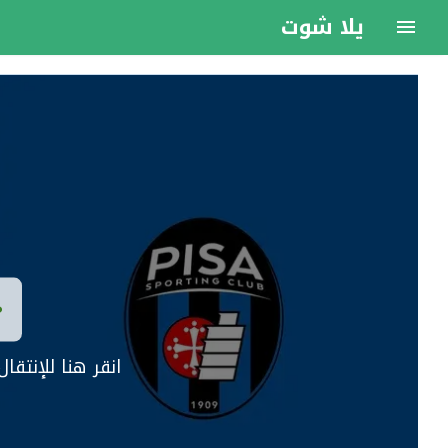
يلا شوت
انقر هنا للإنتق