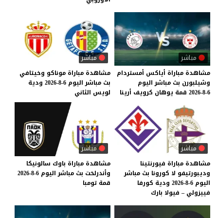
مباشر
مباشر
مشاهدة
مباراة
أياكس
أمستردام
مشاهدة
مباراة
موناكو
وخيتافي
وشيلبورن
بث
مباشر
اليوم
بث
مباشر
اليوم
6-8-2026
ودية
6-8-2026
قمة
يوهان
كرويف
أرينا
لويس
الثاني
مباشر
مباشر
مشاهدة مباراة فيورنتينا
مشاهدة
مباراة
باوك
سالونيكا
وديبورتيفو لا كورونا بث مباشر
وأندرلخت
بث
مباشر
اليوم
6-8-2026
اليوم 6-8-2026 ودية كورفا
قمة
تومبا
فييزولي – فيولا بارك