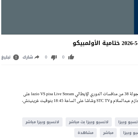
0
0
شارك
تبليغ
مشاهدة مباراة لاتسيو وبيزا بث مباشر اليوم السبت 23-5-2026 ضمن الجولة 38 من منافسات الدوري الإيطالي lazio VS pisa Live Stream على
ملعب الأولمبيكو، وسيكون اللقاء منقولًا عبر منصة ستارز بلاي بتعليق حازم عبدالسلام وSTC TV وشاشا على الساعة 18:45 بتوقيت غرينيتش،
تسيو وبيزا
لاتسيو وبيزا بث مباشر
لاتسيو وبيزا مباشر
يو وبيزا
مباشر
مشاهدة