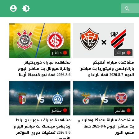
مباشر
مباشر
مشاهدة
مباراة
أتلتيكو
مشاهدة
مباراة
كورينثيانز
باراناينسي
وفيتوريا
بث
مباشر
وإنترناسيونال
بث
مباشر
اليوم
اليوم
7-8-2026
قمة
باراداو
6-8-2026
قمة
نيو
كيميكا
أرينا
مباشر
مباشر
مشاهدة
مباراة
بنفيكا
وهارتس
مشاهدة مباراة سبورتينج براجا
بث
مباشر
اليوم
6-8-2026
قمة
ودينامو مينسك بث مباشر اليوم
ملعب
النور
6-8-2026 تصفيات دوري المؤتمر
الأوروبي