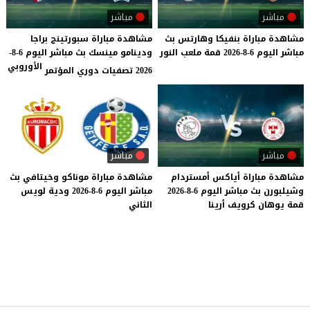
مباشر
مباشر
مشاهدة
مباراة
بنفيكا
وهارتس
بث
مشاهدة مباراة سبورتينج براجا
مباشر
اليوم
6-8-2026
قمة
ملعب
النور
ودينامو مينسك بث مباشر اليوم 6-8-
الأوروبي
2026 تصفيات دوري المؤتمر
مباشر
مباشر
مشاهدة
مباراة
أياكس
أمستردام
مشاهدة
مباراة
موناكو
وخيتافي
بث
وشيلبورن
بث
مباشر
اليوم
6-8-2026
مباشر
اليوم
6-8-2026
ودية
لويس
قمة
يوهان
كرويف
أرينا
الثاني