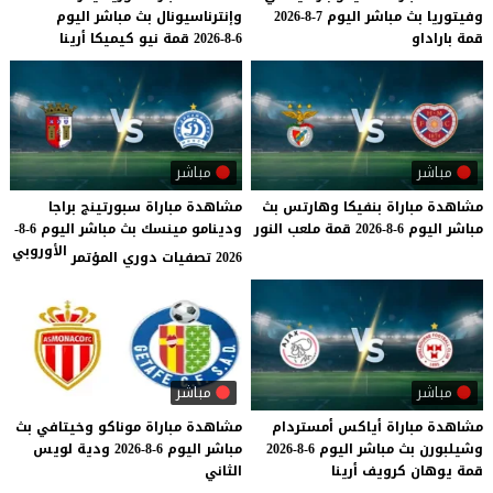
وفيتوريا
بث
مباشر
اليوم
7-8-2026
وإنترناسيونال
بث
مباشر
اليوم
قمة
باراداو
6-8-2026
قمة
نيو
كيميكا
أرينا
مباشر
مباشر
مشاهدة
مباراة
بنفيكا
وهارتس
بث
مشاهدة مباراة سبورتينج براجا
مباشر
اليوم
6-8-2026
قمة
ملعب
النور
ودينامو مينسك بث مباشر اليوم 6-8-
الأوروبي
2026 تصفيات دوري المؤتمر
مباشر
مباشر
مشاهدة
مباراة
أياكس
أمستردام
مشاهدة
مباراة
موناكو
وخيتافي
بث
وشيلبورن
بث
مباشر
اليوم
6-8-2026
مباشر
اليوم
6-8-2026
ودية
لويس
قمة
يوهان
كرويف
أرينا
الثاني