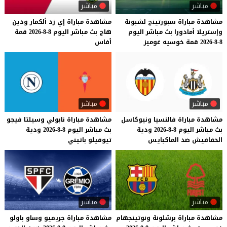
مباشر
مباشر
مشاهدة
مباراة
سبورتينج
لشبونة
مشاهدة
مباراة
إي
زد
ألكمار
ودين
وإستريلا
أمادورا
بث
مباشر
اليوم
هاج
بث
مباشر
اليوم
8-8-2026
قمة
8-8-2026
قمة
خوسيه
غوميز
أفاس
مباشر
مباشر
مشاهدة
مباراة
فالنسيا
ونيوكاسل
مشاهدة
مباراة
نابولي
وسيلتا
فيجو
بث
مباشر
اليوم
8-8-2026
ودية
بث
مباشر
اليوم
8-8-2026
ودية
الخفافيش
ضد
الماكبايس
تيوفيلو
باتيني
مباشر
مباشر
مشاهدة
مباراة
برشلونة
ونوتينجهام
مشاهدة
مباراة
جريميو
وساو
باولو