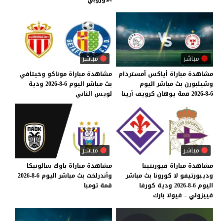
مباشر
مباشر
مشاهدة
مباراة
أياكس
أمستردام
مشاهدة
مباراة
موناكو
وخيتافي
وشيلبورن
بث
مباشر
اليوم
بث
مباشر
اليوم
6-8-2026
ودية
6-8-2026
قمة
يوهان
كرويف
أرينا
لويس
الثاني
مباشر
مباشر
مشاهدة مباراة فيورنتينا
مشاهدة
مباراة
باوك
سالونيكا
وديبورتيفو لا كورونا بث مباشر
وأندرلخت
بث
مباشر
اليوم
6-8-2026
اليوم 6-8-2026 ودية كورفا
قمة
تومبا
فييزولي – فيولا بارك