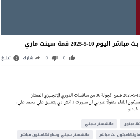
5-2025 قمة سينت ماري
0
0
شارك
تبليغ
مشاهدة مباراة مانشستر سيتي وساوثهامبتون بث مباشر اليوم السبت 10-5-2025 ضمن الجولة 36 من منافسات الدوري الإنجليزي الممتاز
manchester city vs southampton live stream على ملعب سينت ماري، وسيكون اللقاء منقولًا عبر بي ان سبورت 1 اتش دي بتعليق علي محمد علي،
هامبتون
مانشستر سيتي
وثهامبتون بث مباشر
مانشستر سيتي وساوثهامبتون مباشر