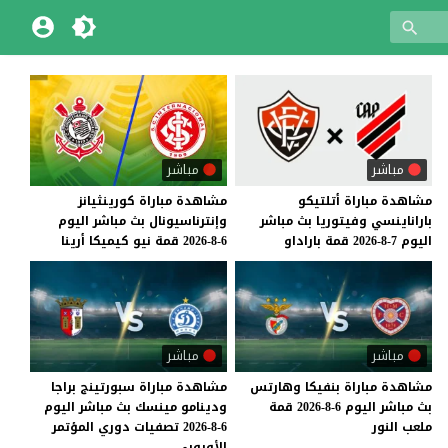
مباشر
مباشر
مشاهدة
مباراة
أتلتيكو
مشاهدة
مباراة
كورينثيانز
باراناينسي
وفيتوريا
بث
مباشر
وإنترناسيونال
بث
مباشر
اليوم
اليوم
7-8-2026
قمة
باراداو
6-8-2026
قمة
نيو
كيميكا
أرينا
مباشر
مباشر
مشاهدة
مباراة
بنفيكا
وهارتس
مشاهدة مباراة سبورتينج براجا
بث
مباشر
اليوم
6-8-2026
قمة
ودينامو مينسك بث مباشر اليوم
ملعب
النور
6-8-2026 تصفيات دوري المؤتمر
الأوروبي