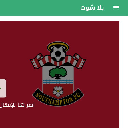
يلا شوت
انقر هنا للإنتق