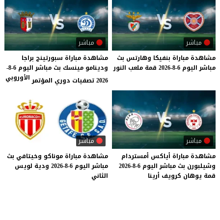
مباشر
مباشر
مشاهدة
مباراة
بنفيكا
وهارتس
بث
مشاهدة مباراة سبورتينج براجا
مباشر
اليوم
6-8-2026
قمة
ملعب
النور
ودينامو مينسك بث مباشر اليوم 6-8-
الأوروبي
2026 تصفيات دوري المؤتمر
مباشر
مباشر
مشاهدة
مباراة
أياكس
أمستردام
مشاهدة
مباراة
موناكو
وخيتافي
بث
وشيلبورن
بث
مباشر
اليوم
6-8-2026
مباشر
اليوم
6-8-2026
ودية
لويس
قمة
يوهان
كرويف
أرينا
الثاني