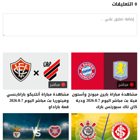
0 التعليقات
مباشر
مباشر
مشاهدة
مباراة
بايرن
ميونخ
وأستون
مشاهدة
مباراة
أتلتيكو
باراناينسي
فيلا
بث
مباشر
اليوم
7-8-2026
ودية
وفيتوريا
بث
مباشر
اليوم
7-8-2026
كاي
تاك
سبورتس
بارك
قمة
باراداو