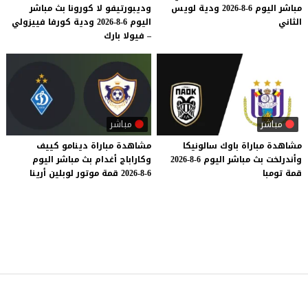
مباشر
اليوم
6-8-2026
ودية
لويس
وديبورتيفو لا كورونا بث مباشر
الثاني
اليوم 6-8-2026 ودية كورفا فييزولي
– فيولا بارك
مباشر
مباشر
مشاهدة
مباراة
باوك
سالونيكا
مشاهدة
مباراة
دينامو
كييف
وأندرلخت
بث
مباشر
اليوم
6-8-2026
وكاراباج
أغدام
بث
مباشر
اليوم
قمة
تومبا
6-8-2026
قمة
موتور
لوبلين
أرينا
موقع يلا شوت
© 2023 جميع الحقوق محفوظة.