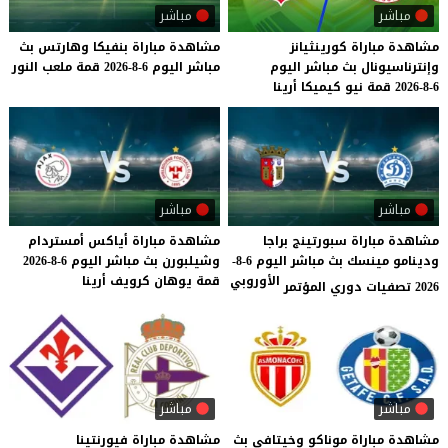
مباشر
مباشر
مشاهدة
مباراة
كورينثيانز
مشاهدة
مباراة
بنفيكا
وهارتس
بث
وإنترناسيونال
بث
مباشر
اليوم
مباشر
اليوم
6-8-2026
قمة
ملعب
النور
6-8-2026
قمة
نيو
كيميكا
أرينا
مباشر
مباشر
مشاهدة مباراة سبورتينج براجا
مشاهدة
مباراة
أياكس
أمستردام
ودينامو مينسك بث مباشر اليوم 6-8-
وشيلبورن
بث
مباشر
اليوم
6-8-2026
الأوروبي
قمة
يوهان
كرويف
أرينا
2026 تصفيات دوري المؤتمر
مباشر
مباشر
مشاهدة
مباراة
موناكو
وخيتافي
بث
مشاهدة مباراة فيورنتينا