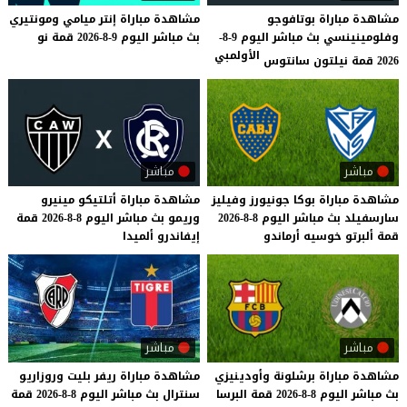
مشاهدة مباراة بوتافوجو
مشاهدة
مباراة
إنتر
ميامي
ومونتيري
وفلومينينسي بث مباشر اليوم 9-8-
بث
مباشر
اليوم
9-8-2026
قمة
نو
الأولمبي
2026 قمة نيلتون سانتوس
مباشر
مباشر
مشاهدة
مباراة
بوكا
جونيورز
وفيليز
مشاهدة
مباراة
أتلتيكو
مينيرو
سارسفيلد
بث
مباشر
اليوم
8-8-2026
وريمو
بث
مباشر
اليوم
8-8-2026
قمة
قمة
ألبرتو
خوسيه
أرماندو
إيفاندرو
ألميدا
مباشر
مباشر
مشاهدة
مباراة
برشلونة
وأودينيزي
مشاهدة
مباراة
ريفر
بليت
وروزاريو
بث
مباشر
اليوم
8-8-2026
قمة
البرسا
سنترال
بث
مباشر
اليوم
8-8-2026
قمة