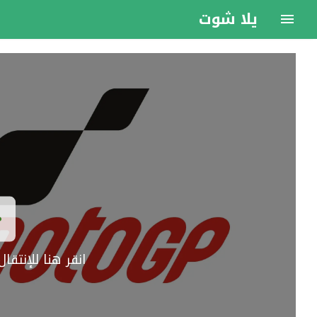
يلا شوت
انقر هنا للإنتق