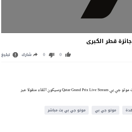
0
0
شارك
تبليغ
مشاهدة موتو جي بي بث مباشر اليوم السبت 12-4-2025 ضمن منافسات موتو جي بي Qatar Grand Prix Live Stream وسيكون اللقاء منقولا عبر
دة
موتو جي بي
موتو جي بي بث مباشر