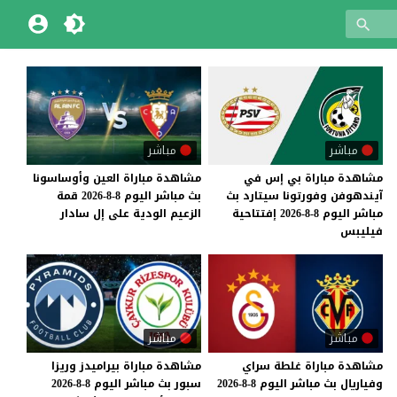
مباشر
مباشر
مشاهدة مباراة بي إس في
مشاهدة
مباراة
العين
وأوساسونا
آيندهوفن وفورتونا سيتارد بث
بث
مباشر
اليوم
8-8-2026
قمة
مباشر اليوم 8-8-2026 إفتتاحية
الزعيم
الودية
على
إل
سادار
فيليبس
مباشر
مباشر
مشاهدة
مباراة
غلطة
سراي
مشاهدة
مباراة
بيراميدز
وريزا
وفياريال
بث
مباشر
اليوم
8-8-2026
سبور
بث
مباشر
اليوم
8-8-2026