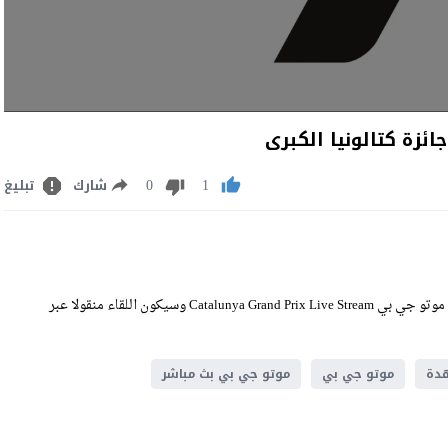
0
1
شارك
تبليغ
مشاهدة موتو جي بي بث مباشر اليوم الأحد 17-5-2025 ضمن منافسات موتو جي بي Catalunya Grand Prix Live Stream وسيكون اللقاء منقولا عبر
دة
موتو جي بي
موتو جي بي بث مباشر