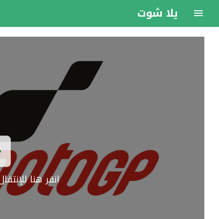
يلا شوت
انقر هنا للإنتق