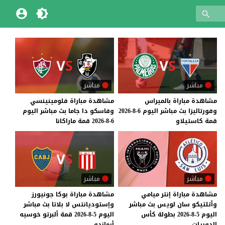
مباشر
مباشر
مشاهدة
مباراة
بالميراس
مشاهدة
مباراة
فلومينينسي
وفورتاليزا
بث
مباشر
اليوم
6-8-2026
وفاسكو
دا
جاما
بث
مباشر
اليوم
قمة
كاستيلاو
6-8-2026
قمة
ماراكانا
مباشر
مباشر
مشاهدة مباراة إنتر ميامي
مشاهدة مباراة بوكا جونيورز
وأتلتيكو سان لويس بث مباشر
وإستوديانتس لا بلاتا بث مباشر
اليوم 5-8-2026 بطولة كأس
اليوم 5-8-2026 قمة ألبرتو خوسيه
الدوريات
أرماندو