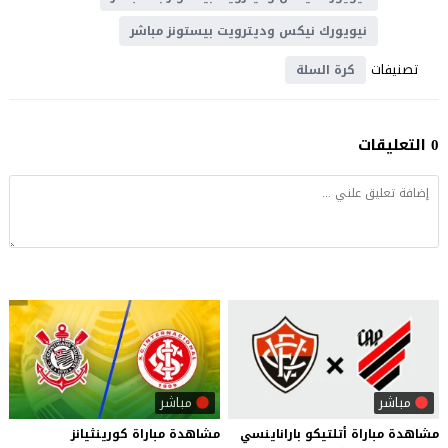
نيويورك نيكس وديترويت بيستونز مباشر
تصنيفات
كرة السلة
0 التعليقات
مباشر
مباشر
مشاهدة
مباراة
أتلتيكو
باراناينسي
مشاهدة
مباراة
كورينثيانز