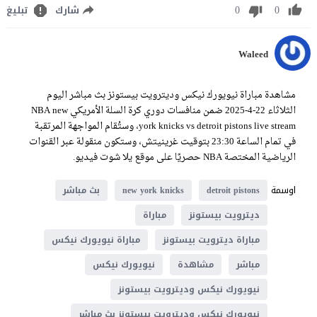
0
0
شارك
تبليغ
Waleed
مشاهدة مباراة نيويورك نيكس وديترويت بيستونز بث مباشر اليوم
الثلاثاء 22-4-2025 ضمن منافسات دوري كرة السلة الأمريكي NBA new
york knicks vs detroit pistons live stream، وستُقام المواجهة المرتقبة
في تمام الساعة 23:30 بتوقيت غرينيتش، وستكون منقولة عبر القنوات
الرياضية المختصة NBA حصريًا على موقع يلا شوت فيديو.
اوسمة
detroit pistons
new york knicks
بث مباشر
ديترويت بيستونز
مباراة
مباراة ديترويت بيستونز
مباراة نيويورك نيكس
مباشر
مشاهدة
نيويورك نيكس
نيويورك نيكس وديترويت بيستونز
نيويورك نيكس وديترويت بيستونز بث مباشر