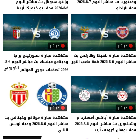
وفيتوريا
بث
مباشر
اليوم
7-8-2026
وإنترناسيونال
بث
مباشر
اليوم
قمة
باراداو
6-8-2026
قمة
نيو
كيميكا
أرينا
مباشر
مباشر
مشاهدة
مباراة
بنفيكا
وهارتس
بث
مشاهدة مباراة سبورتينج براجا
مباشر
اليوم
6-8-2026
قمة
ملعب
النور
ودينامو مينسك بث مباشر اليوم 6-8-
الأوروبي
2026 تصفيات دوري المؤتمر
مباشر
مباشر
مشاهدة
مباراة
أياكس
أمستردام
مشاهدة
مباراة
موناكو
وخيتافي
بث
وشيلبورن
بث
مباشر
اليوم
6-8-2026
مباشر
اليوم
6-8-2026
ودية
لويس
قمة
يوهان
كرويف
أرينا
الثاني